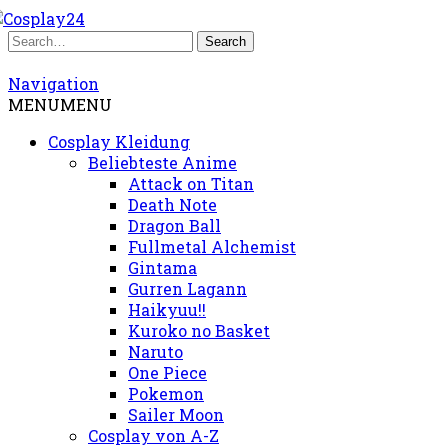
Navigation
MENU
MENU
Cosplay Kleidung
Beliebteste Anime
Attack on Titan
Death Note
Dragon Ball
Fullmetal Alchemist
Gintama
Gurren Lagann
Haikyuu!!
Kuroko no Basket
Naruto
One Piece
Pokemon
Sailer Moon
Cosplay von A-Z