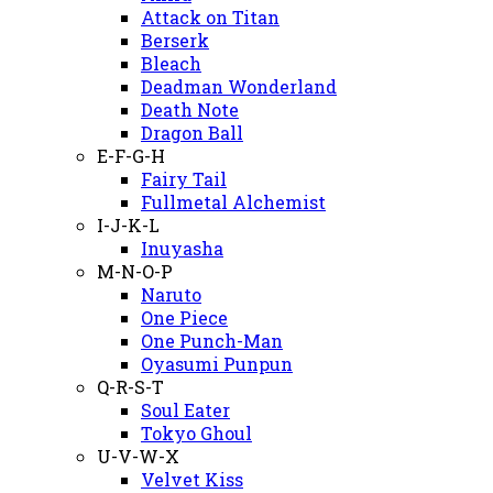
Attack on Titan
Berserk
Bleach
Deadman Wonderland
Death Note
Dragon Ball
E-F-G-H
Fairy Tail
Fullmetal Alchemist
I-J-K-L
Inuyasha
M-N-O-P
Naruto
One Piece
One Punch-Man
Oyasumi Punpun
Q-R-S-T
Soul Eater
Tokyo Ghoul
U-V-W-X
Velvet Kiss