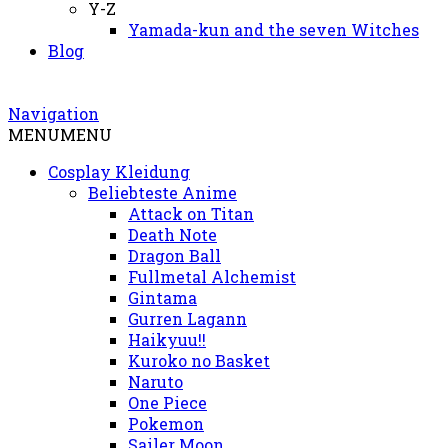
Y-Z
Yamada-kun and the seven Witches
Blog
Navigation
MENU
MENU
Cosplay Kleidung
Beliebteste Anime
Attack on Titan
Death Note
Dragon Ball
Fullmetal Alchemist
Gintama
Gurren Lagann
Haikyuu!!
Kuroko no Basket
Naruto
One Piece
Pokemon
Sailer Moon