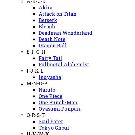
A-B-C-D
Akira
Attack on Titan
Berserk
Bleach
Deadman Wonderland
Death Note
Dragon Ball
E-F-G-H
Fairy Tail
Fullmetal Alchemist
I-J-K-L
Inuyasha
M-N-O-P
Naruto
One Piece
One Punch-Man
Oyasumi Punpun
Q-R-S-T
Soul Eater
Tokyo Ghoul
U-V-W-X