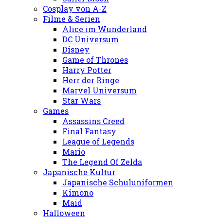
Cosplay von A-Z
Filme & Serien
Alice im Wunderland
DC Universum
Disney
Game of Thrones
Harry Potter
Herr der Ringe
Marvel Universum
Star Wars
Games
Assassins Creed
Final Fantasy
League of Legends
Mario
The Legend Of Zelda
Japanische Kultur
Japanische Schuluniformen
Kimono
Maid
Halloween