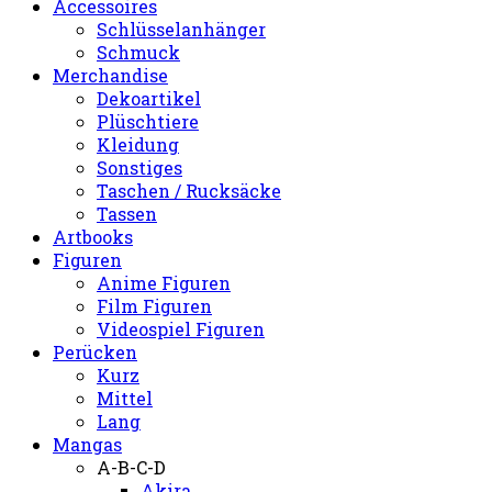
Accessoires
Schlüsselanhänger
Schmuck
Merchandise
Dekoartikel
Plüschtiere
Kleidung
Sonstiges
Taschen / Rucksäcke
Tassen
Artbooks
Figuren
Anime Figuren
Film Figuren
Videospiel Figuren
Perücken
Kurz
Mittel
Lang
Mangas
A-B-C-D
Akira