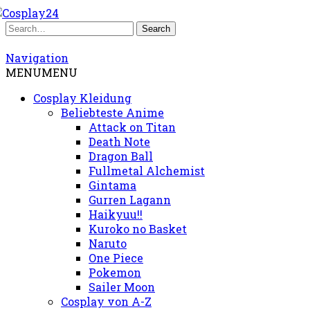
Navigation
MENU
MENU
Cosplay Kleidung
Beliebteste Anime
Attack on Titan
Death Note
Dragon Ball
Fullmetal Alchemist
Gintama
Gurren Lagann
Haikyuu!!
Kuroko no Basket
Naruto
One Piece
Pokemon
Sailer Moon
Cosplay von A-Z