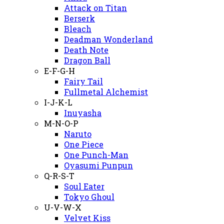
Attack on Titan
Berserk
Bleach
Deadman Wonderland
Death Note
Dragon Ball
E-F-G-H
Fairy Tail
Fullmetal Alchemist
I-J-K-L
Inuyasha
M-N-O-P
Naruto
One Piece
One Punch-Man
Oyasumi Punpun
Q-R-S-T
Soul Eater
Tokyo Ghoul
U-V-W-X
Velvet Kiss