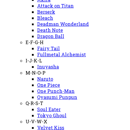
Attack on Titan
Berserk
Bleach
Deadman Wonderland
Death Note
Dragon Ball
E-F-G-H
Fairy Tail
Fullmetal Alchemist
I-J-K-L
Inuyasha
M-N-O-P
Naruto
One Piece
One Punch-Man
Oyasumi Punpun
Q-R-S-T
Soul Eater
Tokyo Ghoul
U-V-W-X
Velvet Kiss