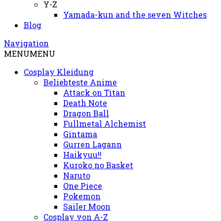
Y-Z
Yamada-kun and the seven Witches
Blog
Navigation
MENU
MENU
Cosplay Kleidung
Beliebteste Anime
Attack on Titan
Death Note
Dragon Ball
Fullmetal Alchemist
Gintama
Gurren Lagann
Haikyuu!!
Kuroko no Basket
Naruto
One Piece
Pokemon
Sailer Moon
Cosplay von A-Z